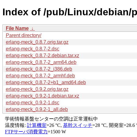
Index of /pub/Linux/debian/
File Name
↓
Parent directory/
erlang-meck_0.8.7.orig.tar.gz
erlang-meck_0.8.7-2.dsc
erlang-meck_0.8.7-2.debian.tar.xz
erlang-meck_0.8.7-2_arm64.deb
erlang-meck_0.8.7-2_i386.deb
erlang-meck_0.8.7-2_armhf.deb
erlang-meck_0.8.7-2+b1_amd64.deb
erlang-meck_0.9.2.orig.tar.gz
erlang-meck_0.9.2-1.debian.tar.xz
erlang-meck_0.9.2-1.dsc
erlang-meck_0.9.2-1_all.deb