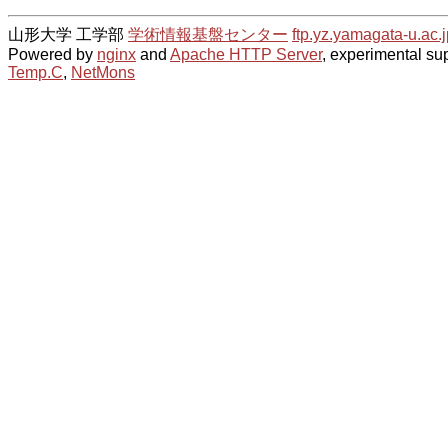
山形大学 工学部
学術情報基盤センター
ftp.yz.yamagata-u.ac.j
Powered by
nginx
and
Apache HTTP Server
, experimental sup
Temp.C
,
NetMons