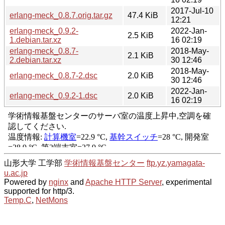
2017-Jul-10
erlang-meck_0.8.7.orig.tar.gz
47.4 KiB
12:21
erlang-meck_0.9.2-
2022-Jan-
2.5 KiB
1.debian.tar.xz
16 02:19
erlang-meck_0.8.7-
2018-May-
2.1 KiB
2.debian.tar.xz
30 12:46
2018-May-
erlang-meck_0.8.7-2.dsc
2.0 KiB
30 12:46
2022-Jan-
erlang-meck_0.9.2-1.dsc
2.0 KiB
16 02:19
山形大学 工学部
学術情報基盤センター
ftp.yz.yamagata-
u.ac.jp
Powered by
nginx
and
Apache HTTP Server
, experimental
supported for http/3.
Temp.C
,
NetMons