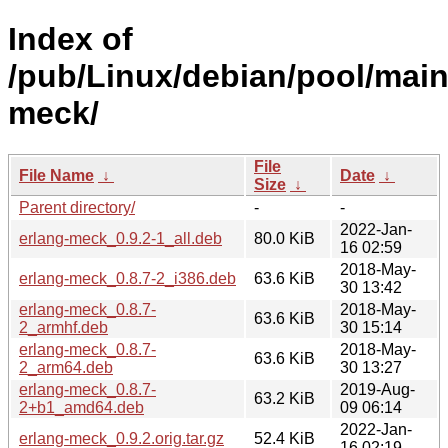
Index of
/pub/Linux/debian/pool/main
meck/
File
File Name
↓
Date
↓
Size
↓
Parent directory/
-
-
2022-Jan-
erlang-meck_0.9.2-1_all.deb
80.0 KiB
16 02:59
2018-May-
erlang-meck_0.8.7-2_i386.deb
63.6 KiB
30 13:42
erlang-meck_0.8.7-
2018-May-
63.6 KiB
2_armhf.deb
30 15:14
erlang-meck_0.8.7-
2018-May-
63.6 KiB
2_arm64.deb
30 13:27
erlang-meck_0.8.7-
2019-Aug-
63.2 KiB
2+b1_amd64.deb
09 06:14
2022-Jan-
erlang-meck_0.9.2.orig.tar.gz
52.4 KiB
16 02:19