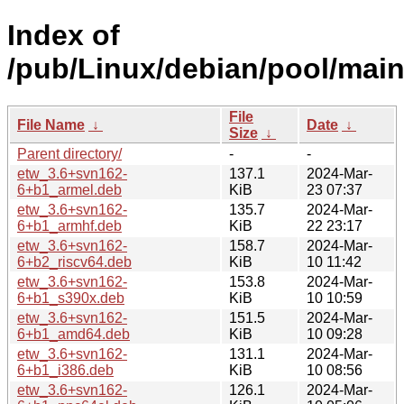
Index of
/pub/Linux/debian/pool/main
File
File Name
↓
Date
↓
Size
↓
Parent directory/
-
-
etw_3.6+svn162-
137.1
2024-Mar-
6+b1_armel.deb
KiB
23 07:37
etw_3.6+svn162-
135.7
2024-Mar-
6+b1_armhf.deb
KiB
22 23:17
etw_3.6+svn162-
158.7
2024-Mar-
6+b2_riscv64.deb
KiB
10 11:42
etw_3.6+svn162-
153.8
2024-Mar-
6+b1_s390x.deb
KiB
10 10:59
etw_3.6+svn162-
151.5
2024-Mar-
6+b1_amd64.deb
KiB
10 09:28
etw_3.6+svn162-
131.1
2024-Mar-
6+b1_i386.deb
KiB
10 08:56
etw_3.6+svn162-
126.1
2024-Mar-