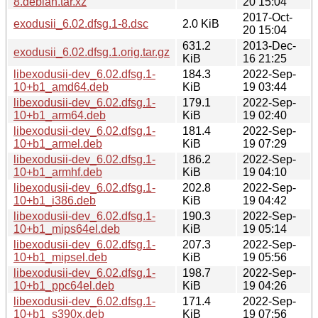
8.debian.tar.xz
20 15:04
2017-Oct-
exodusii_6.02.dfsg.1-8.dsc
2.0 KiB
20 15:04
631.2
2013-Dec-
exodusii_6.02.dfsg.1.orig.tar.gz
KiB
16 21:25
libexodusii-dev_6.02.dfsg.1-
184.3
2022-Sep-
10+b1_amd64.deb
KiB
19 03:44
libexodusii-dev_6.02.dfsg.1-
179.1
2022-Sep-
10+b1_arm64.deb
KiB
19 02:40
libexodusii-dev_6.02.dfsg.1-
181.4
2022-Sep-
10+b1_armel.deb
KiB
19 07:29
libexodusii-dev_6.02.dfsg.1-
186.2
2022-Sep-
10+b1_armhf.deb
KiB
19 04:10
libexodusii-dev_6.02.dfsg.1-
202.8
2022-Sep-
10+b1_i386.deb
KiB
19 04:42
libexodusii-dev_6.02.dfsg.1-
190.3
2022-Sep-
10+b1_mips64el.deb
KiB
19 05:14
libexodusii-dev_6.02.dfsg.1-
207.3
2022-Sep-
10+b1_mipsel.deb
KiB
19 05:56
libexodusii-dev_6.02.dfsg.1-
198.7
2022-Sep-
10+b1_ppc64el.deb
KiB
19 04:26
libexodusii-dev_6.02.dfsg.1-
171.4
2022-Sep-
10+b1_s390x.deb
KiB
19 07:56