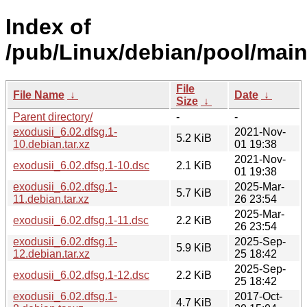
Index of
/pub/Linux/debian/pool/main
File
File Name
↓
Date
↓
Size
↓
Parent directory/
-
-
exodusii_6.02.dfsg.1-
2021-Nov-
5.2 KiB
10.debian.tar.xz
01 19:38
2021-Nov-
exodusii_6.02.dfsg.1-10.dsc
2.1 KiB
01 19:38
exodusii_6.02.dfsg.1-
2025-Mar-
5.7 KiB
11.debian.tar.xz
26 23:54
2025-Mar-
exodusii_6.02.dfsg.1-11.dsc
2.2 KiB
26 23:54
exodusii_6.02.dfsg.1-
2025-Sep-
5.9 KiB
12.debian.tar.xz
25 18:42
2025-Sep-
exodusii_6.02.dfsg.1-12.dsc
2.2 KiB
25 18:42
exodusii_6.02.dfsg.1-
2017-Oct-
4.7 KiB