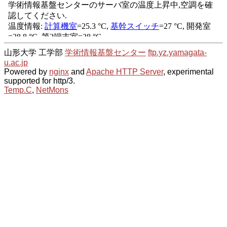
山形大学 工学部
学術情報基盤センター
ftp.yz.yamagata-
u.ac.jp
Powered by
nginx
and
Apache HTTP Server
, experimental
supported for http/3.
Temp.C
,
NetMons