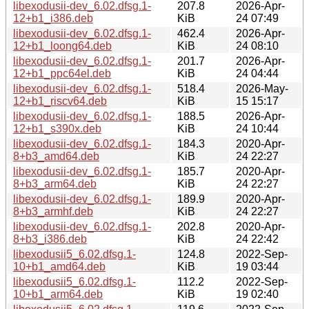
libexodusii-dev_6.02.dfsg.1-
207.8
2026-Apr-
12+b1_i386.deb
KiB
24 07:49
libexodusii-dev_6.02.dfsg.1-
462.4
2026-Apr-
12+b1_loong64.deb
KiB
24 08:10
libexodusii-dev_6.02.dfsg.1-
201.7
2026-Apr-
12+b1_ppc64el.deb
KiB
24 04:44
libexodusii-dev_6.02.dfsg.1-
518.4
2026-May-
12+b1_riscv64.deb
KiB
15 15:17
libexodusii-dev_6.02.dfsg.1-
188.5
2026-Apr-
12+b1_s390x.deb
KiB
24 10:44
libexodusii-dev_6.02.dfsg.1-
184.3
2020-Apr-
8+b3_amd64.deb
KiB
24 22:27
libexodusii-dev_6.02.dfsg.1-
185.7
2020-Apr-
8+b3_arm64.deb
KiB
24 22:27
libexodusii-dev_6.02.dfsg.1-
189.9
2020-Apr-
8+b3_armhf.deb
KiB
24 22:27
libexodusii-dev_6.02.dfsg.1-
202.8
2020-Apr-
8+b3_i386.deb
KiB
24 22:42
libexodusii5_6.02.dfsg.1-
124.8
2022-Sep-
10+b1_amd64.deb
KiB
19 03:44
libexodusii5_6.02.dfsg.1-
112.2
2022-Sep-
10+b1_arm64.deb
KiB
19 02:40