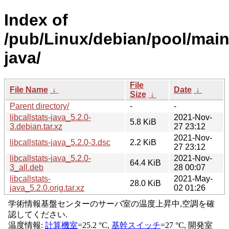
Index of
/pub/Linux/debian/pool/main/l
java/
File
File Name
↓
Date
↓
Size
↓
Parent directory/
-
-
libcallstats-java_5.2.0-
2021-Nov-
5.8 KiB
3.debian.tar.xz
27 23:12
2021-Nov-
libcallstats-java_5.2.0-3.dsc
2.2 KiB
27 23:12
libcallstats-java_5.2.0-
2021-Nov-
64.4 KiB
3_all.deb
28 00:07
libcallstats-
2021-May-
28.0 KiB
java_5.2.0.orig.tar.xz
02 01:26