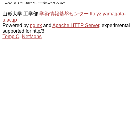
山形大学 工学部
学術情報基盤センター
ftp.yz.yamagata-
u.ac.jp
Powered by
nginx
and
Apache HTTP Server
, experimental
supported for http/3.
Temp.C
,
NetMons