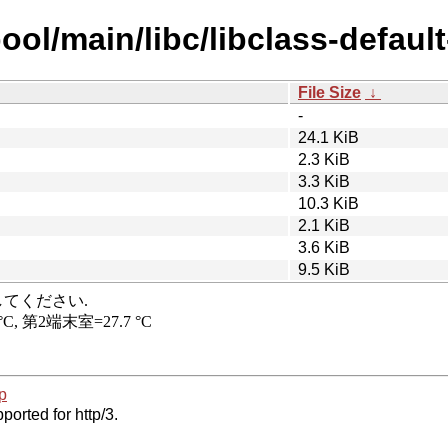
ol/main/libc/libclass-default
File Size
↓
-
24.1 KiB
2.3 KiB
3.3 KiB
10.3 KiB
2.1 KiB
3.6 KiB
9.5 KiB
p
ported for http/3.