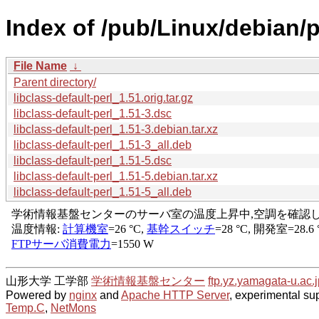
Index of /pub/Linux/debian/po
File Name
↓
Parent directory/
libclass-default-perl_1.51.orig.tar.gz
libclass-default-perl_1.51-3.dsc
libclass-default-perl_1.51-3.debian.tar.xz
libclass-default-perl_1.51-3_all.deb
libclass-default-perl_1.51-5.dsc
libclass-default-perl_1.51-5.debian.tar.xz
libclass-default-perl_1.51-5_all.deb
山形大学 工学部
学術情報基盤センター
ftp.yz.yamagata-u.ac.j
Powered by
nginx
and
Apache HTTP Server
, experimental sup
Temp.C
,
NetMons