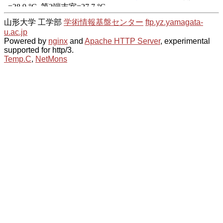
山形大学 工学部
学術情報基盤センター
ftp.yz.yamagata-
u.ac.jp
Powered by
nginx
and
Apache HTTP Server
, experimental
supported for http/3.
Temp.C
,
NetMons