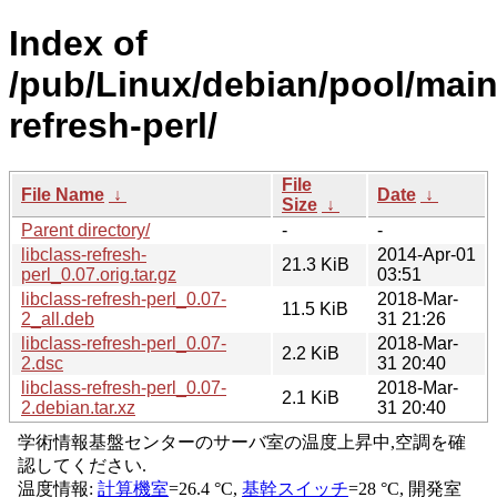
Index of
/pub/Linux/debian/pool/main/
refresh-perl/
File
File Name
↓
Date
↓
Size
↓
Parent directory/
-
-
libclass-refresh-
2014-Apr-01
21.3 KiB
perl_0.07.orig.tar.gz
03:51
libclass-refresh-perl_0.07-
2018-Mar-
11.5 KiB
2_all.deb
31 21:26
libclass-refresh-perl_0.07-
2018-Mar-
2.2 KiB
2.dsc
31 20:40
libclass-refresh-perl_0.07-
2018-Mar-
2.1 KiB
2.debian.tar.xz
31 20:40