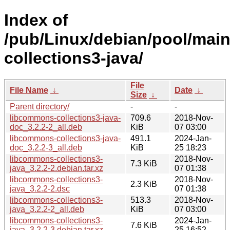
Index of
/pub/Linux/debian/pool/main
collections3-java/
File
File Name
↓
Date
↓
Size
↓
Parent directory/
-
-
libcommons-collections3-java-
709.6
2018-Nov-
doc_3.2.2-2_all.deb
KiB
07 03:00
libcommons-collections3-java-
491.1
2024-Jan-
doc_3.2.2-3_all.deb
KiB
25 18:23
libcommons-collections3-
2018-Nov-
7.3 KiB
java_3.2.2-2.debian.tar.xz
07 01:38
libcommons-collections3-
2018-Nov-
2.3 KiB
java_3.2.2-2.dsc
07 01:38
libcommons-collections3-
513.3
2018-Nov-
java_3.2.2-2_all.deb
KiB
07 03:00
libcommons-collections3-
2024-Jan-
7.6 KiB
java_3.2.2-3.debian.tar.xz
25 16:52