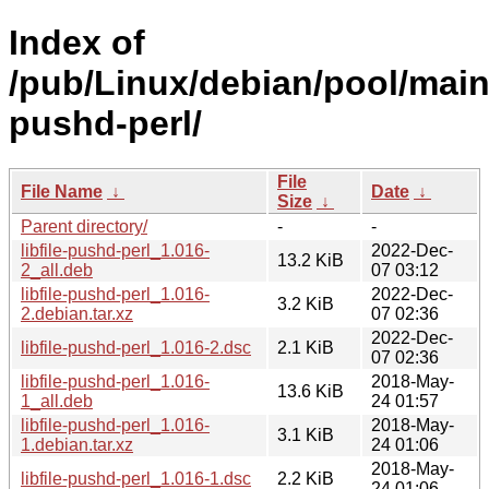
Index of
/pub/Linux/debian/pool/main/l
pushd-perl/
File
File Name
↓
Date
↓
Size
↓
Parent directory/
-
-
libfile-pushd-perl_1.016-
2022-Dec-
13.2 KiB
2_all.deb
07 03:12
libfile-pushd-perl_1.016-
2022-Dec-
3.2 KiB
2.debian.tar.xz
07 02:36
2022-Dec-
libfile-pushd-perl_1.016-2.dsc
2.1 KiB
07 02:36
libfile-pushd-perl_1.016-
2018-May-
13.6 KiB
1_all.deb
24 01:57
libfile-pushd-perl_1.016-
2018-May-
3.1 KiB
1.debian.tar.xz
24 01:06
2018-May-
libfile-pushd-perl_1.016-1.dsc
2.2 KiB
24 01:06