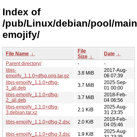
Index of
/pub/Linux/debian/pool/main/l
emojify/
File
File Name
↓
Date
↓
Size
↓
Parent directory/
-
-
libjs-
2017-Aug-
3.8 MiB
emojify_1.1.0+dfsg.orig.tar.gz
06 07:39
libjs-emojify_1.1.0+dfsg-
2025-Sep-
3.7 MiB
3_all.deb
01 00:00
libjs-emojify_1.1.0+dfsg-
2018-Feb-
3.7 MiB
2_all.deb
04 06:56
libjs-emojify_1.1.0+dfsg-
2025-Aug-
2.1 KiB
3.debian.tar.xz
31 23:35
2018-Feb-
libjs-emojify_1.1.0+dfsg-2.dsc
2.0 KiB
04 05:46
2025-Aug-
libjs-emojify_1.1.0+dfsg-3.dsc
1.9 KiB
31 23:35