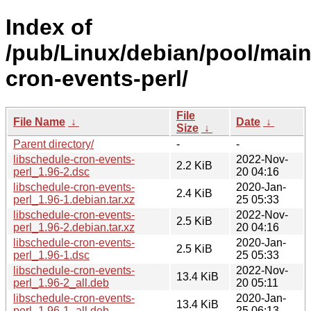
Index of
/pub/Linux/debian/pool/main/
cron-events-perl/
File
File Name
↓
Date
↓
Size
↓
Parent directory/
-
-
libschedule-cron-events-
2022-Nov-
2.2 KiB
perl_1.96-2.dsc
20 04:16
libschedule-cron-events-
2020-Jan-
2.4 KiB
perl_1.96-1.debian.tar.xz
25 05:33
libschedule-cron-events-
2022-Nov-
2.5 KiB
perl_1.96-2.debian.tar.xz
20 04:16
libschedule-cron-events-
2020-Jan-
2.5 KiB
perl_1.96-1.dsc
25 05:33
libschedule-cron-events-
2022-Nov-
13.4 KiB
perl_1.96-2_all.deb
20 05:11
libschedule-cron-events-
2020-Jan-
13.4 KiB
perl_1.96-1_all.deb
25 06:13