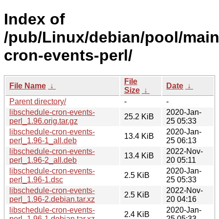
Index of
/pub/Linux/debian/pool/main/
cron-events-perl/
File
File Name
↓
Date
↓
Size
↓
Parent directory/
-
-
libschedule-cron-events-
2020-Jan-
25.2 KiB
perl_1.96.orig.tar.gz
25 05:33
libschedule-cron-events-
2020-Jan-
13.4 KiB
perl_1.96-1_all.deb
25 06:13
libschedule-cron-events-
2022-Nov-
13.4 KiB
perl_1.96-2_all.deb
20 05:11
libschedule-cron-events-
2020-Jan-
2.5 KiB
perl_1.96-1.dsc
25 05:33
libschedule-cron-events-
2022-Nov-
2.5 KiB
perl_1.96-2.debian.tar.xz
20 04:16
libschedule-cron-events-
2020-Jan-
2.4 KiB
perl_1.96-1.debian.tar.xz
25 05:33