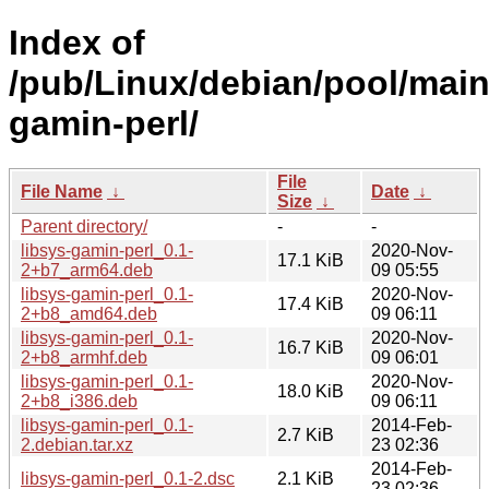
Index of
/pub/Linux/debian/pool/main/
gamin-perl/
File
File Name
↓
Date
↓
Size
↓
Parent directory/
-
-
libsys-gamin-perl_0.1-
2020-Nov-
17.1 KiB
2+b7_arm64.deb
09 05:55
libsys-gamin-perl_0.1-
2020-Nov-
17.4 KiB
2+b8_amd64.deb
09 06:11
libsys-gamin-perl_0.1-
2020-Nov-
16.7 KiB
2+b8_armhf.deb
09 06:01
libsys-gamin-perl_0.1-
2020-Nov-
18.0 KiB
2+b8_i386.deb
09 06:11
libsys-gamin-perl_0.1-
2014-Feb-
2.7 KiB
2.debian.tar.xz
23 02:36
2014-Feb-
libsys-gamin-perl_0.1-2.dsc
2.1 KiB
23 02:36