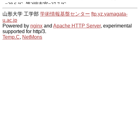
山形大学 工学部
学術情報基盤センター
ftp.yz.yamagata-
u.ac.jp
Powered by
nginx
and
Apache HTTP Server
, experimental
supported for http/3.
Temp.C
,
NetMons