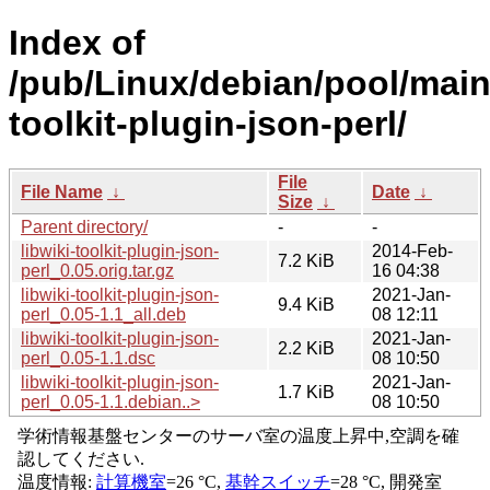
Index of
/pub/Linux/debian/pool/main/
toolkit-plugin-json-perl/
File
File Name
↓
Date
↓
Size
↓
Parent directory/
-
-
libwiki-toolkit-plugin-json-
2014-Feb-
7.2 KiB
perl_0.05.orig.tar.gz
16 04:38
libwiki-toolkit-plugin-json-
2021-Jan-
9.4 KiB
perl_0.05-1.1_all.deb
08 12:11
libwiki-toolkit-plugin-json-
2021-Jan-
2.2 KiB
perl_0.05-1.1.dsc
08 10:50
libwiki-toolkit-plugin-json-
2021-Jan-
1.7 KiB
perl_0.05-1.1.debian..>
08 10:50