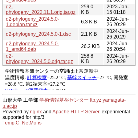
q2-
259.0
2023-Jan-
phylogeny_2022.11.1.orig.tar.gz
KiB
15 01:18
q2-phylogeny_2024.5.0-
2024-Jun-
6.3 KiB
1.debian.tar.xz
26 20:29
2024-Jun-
q2-phylogeny_2024.5.0-1.dsc
2.1 KiB
26 20:29
q2-phylogeny_2024.5.0-
2024-Jun-
26.2 KiB
1_amd64.deb
26 20:54
q2-
258.8
2024-Jun-
phylogeny_2024.5.0.orig.tar.gz
KiB
26 20:29
山形大学 工学部
学術情報基盤センター
ftp.yz.yamagata-
u.ac.jp
Powered by
nginx
and
Apache HTTP Server
, experimental
supported for http/3.
Temp.C
,
NetMons