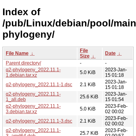
Index of
/pub/Linux/debian/pool/main
phylogeny/
File
File Name
↓
Date
↓
Size
↓
Parent directory/
-
-
q2-phylogeny_2022.11.1-
2023-Jan-
5.0 KiB
1.debian.tar.xz
15 01:18
2023-Jan-
q2-phylogeny_2022.11.1-1.dsc
2.1 KiB
15 01:18
q2-phylogeny_2022.11.1-
2023-Jan-
25.6 KiB
1_all.deb
15 01:54
q2-phylogeny_2022.11.1-
2023-Feb-
5.0 KiB
3.debian.tar.xz
02 00:02
2023-Feb-
q2-phylogeny_2022.11.1-3.dsc
2.1 KiB
02 00:02
q2-phylogeny_2022.11.1-
2023-Feb-
25.7 KiB
3_amd64.deb
02 00:57