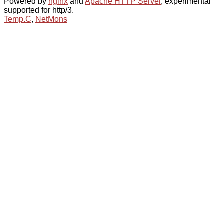
Powered by
nginx
and
Apache HTTP Server
, experimental
supported for http/3.
Temp.C
,
NetMons