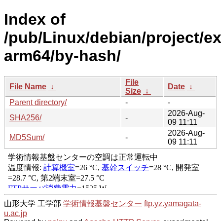
Index of
/pub/Linux/debian/project/e
arm64/by-hash/
File
File Name
↓
Date
↓
Size
↓
Parent directory/
-
-
2026-Aug-
SHA256/
-
09 11:11
2026-Aug-
MD5Sum/
-
09 11:11
山形大学 工学部
学術情報基盤センター
ftp.yz.yamagata-
u.ac.jp