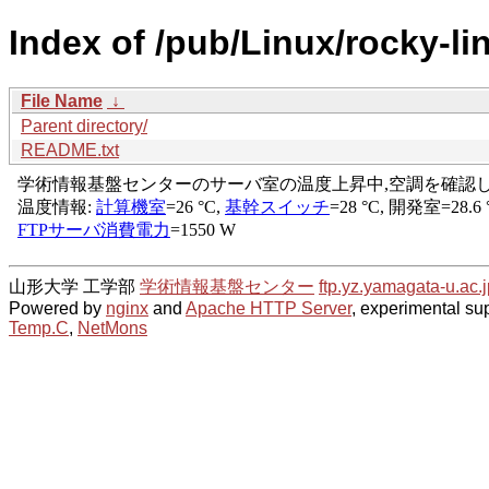
Index of /pub/Linux/rocky-li
File Name
↓
Parent directory/
README.txt
山形大学 工学部
学術情報基盤センター
ftp.yz.yamagata-u.ac.j
Powered by
nginx
and
Apache HTTP Server
, experimental sup
Temp.C
,
NetMons