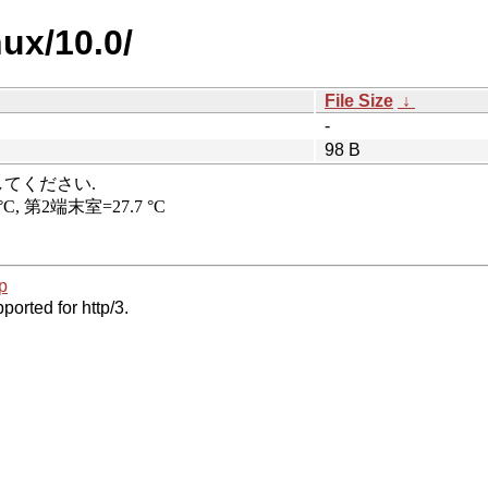
nux/10.0/
File Size
↓
-
98 B
p
ported for http/3.