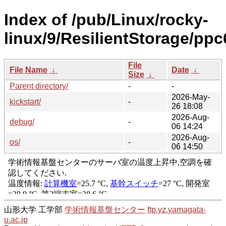
Index of /pub/Linux/rocky-
linux/9/ResilientStorage/ppc
File
File Name
↓
Date
↓
Size
↓
Parent directory/
-
-
2026-May-
kickstart/
-
26 18:08
2026-Aug-
debug/
-
06 14:24
2026-Aug-
os/
-
06 14:50
山形大学 工学部
学術情報基盤センター
ftp.yz.yamagata-
u.ac.jp