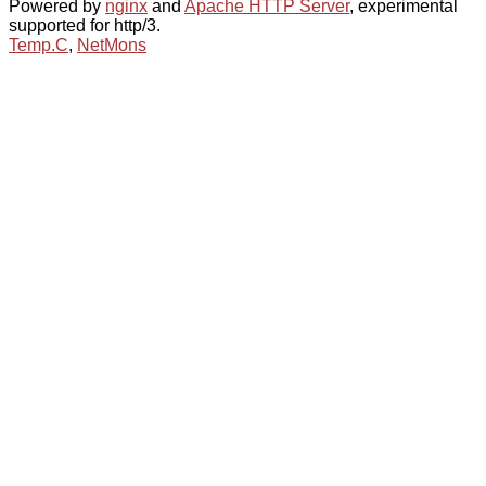
Powered by
nginx
and
Apache HTTP Server
, experimental
supported for http/3.
Temp.C
,
NetMons