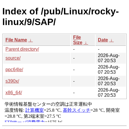
Index of /pub/Linux/rocky-
linux/9/SAP/
File
File Name
↓
Date
↓
Size
↓
Parent directory/
-
-
2026-Aug-
source/
-
07 20:53
2026-Aug-
ppc64le/
-
07 20:53
2026-Aug-
s390x/
-
07 20:53
2026-Aug-
x86_64/
-
07 20:53