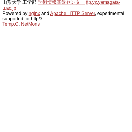
山形大学 工学部
学術情報基盤センター
ftp.yz.yamagata-
u.ac.jp
Powered by
nginx
and
Apache HTTP Server
, experimental
supported for http/3.
Temp.C
,
NetMons