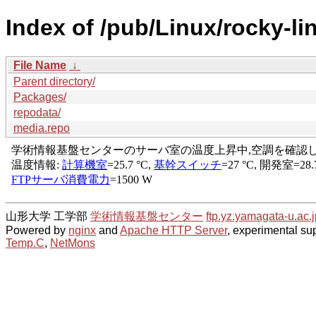
Index of /pub/Linux/rocky-l
File Name
↓
Parent directory/
Packages/
repodata/
media.repo
山形大学 工学部
学術情報基盤センター
ftp.yz.yamagata-u.ac.j
Powered by
nginx
and
Apache HTTP Server
, experimental sup
Temp.C
,
NetMons