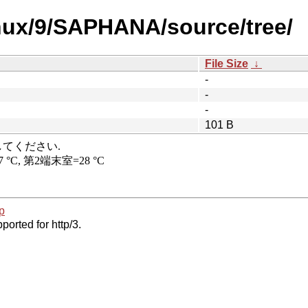
inux/9/SAPHANA/source/tree/
File Size
↓
-
-
-
101 B
p
ported for http/3.