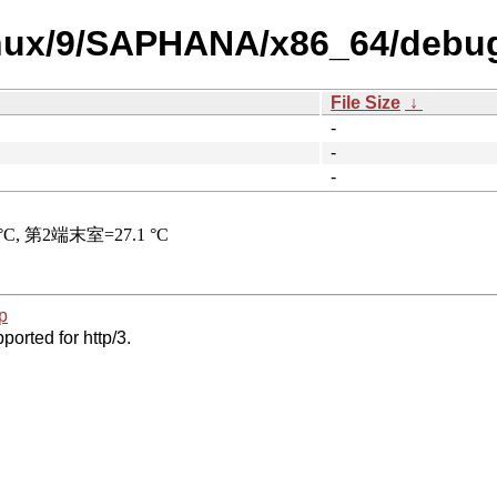
inux/9/SAPHANA/x86_64/debug
File Size
↓
-
-
-
p
ported for http/3.