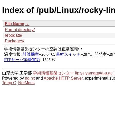
Index of /pub/Linux/rocky-l
File Name
↓
Parent directory/
repodata/
Packages/
山形大学 工学部
学術情報基盤センター
ftp.yz.yamagata-u.ac.j
Powered by
nginx
and
Apache HTTP Server
, experimental sup
Temp.C
,
NetMons