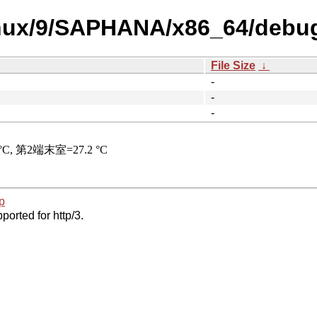
linux/9/SAPHANA/x86_64/debug
File Size
↓
-
-
-
p
ported for http/3.