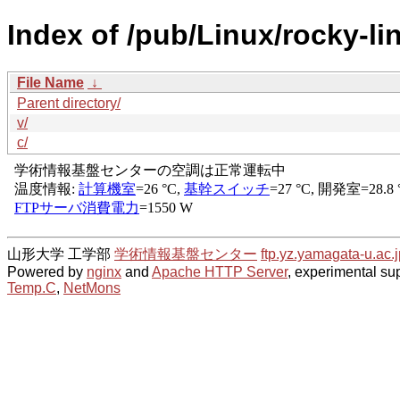
Index of /pub/Linux/rocky-
File Name
↓
Parent directory/
v/
c/
山形大学 工学部
学術情報基盤センター
ftp.yz.yamagata-u.ac.j
Powered by
nginx
and
Apache HTTP Server
, experimental sup
Temp.C
,
NetMons