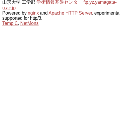
山形大学 工学部
学術情報基盤センター
ftp.yz.yamagata-
u.ac.jp
Powered by
nginx
and
Apache HTTP Server
, experimental
supported for http/3.
Temp.C
,
NetMons