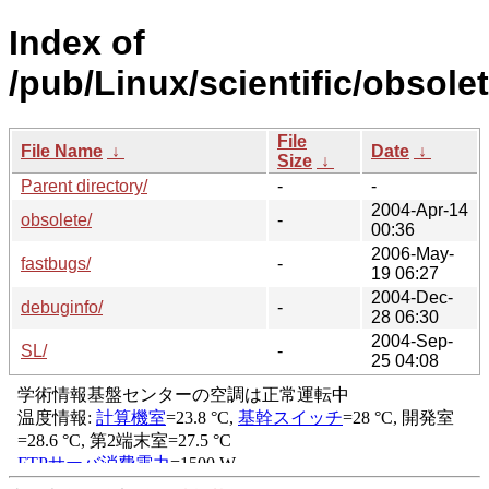
Index of
/pub/Linux/scientific/obsolet
File
File Name
↓
Date
↓
Size
↓
Parent directory/
-
-
2004-Apr-14
obsolete/
-
00:36
2006-May-
fastbugs/
-
19 06:27
2004-Dec-
debuginfo/
-
28 06:30
2004-Sep-
SL/
-
25 04:08