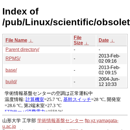
Index of
/pub/Linux/scientific/obsole
File
File Name
↓
Date
↓
Size
↓
Parent directory/
-
-
2013-Feb-
RPMS/
-
02 09:16
2013-Feb-
base/
-
02 09:15
2004-Jun-
build/
-
12 10:33
山形大学 工学部
学術情報基盤センター
ftp.yz.yamagata-
u.ac.jp