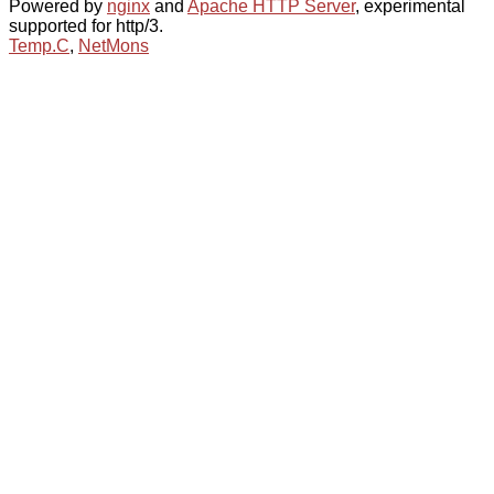
Powered by
nginx
and
Apache HTTP Server
, experimental
supported for http/3.
Temp.C
,
NetMons