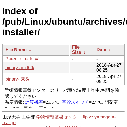
Index of
/pub/Linux/ubuntu/archives/u
installer/
File
File Name
↓
Date
↓
Size
↓
Parent directory/
-
-
2018-Apr-27
binary-amd64/
-
08:25
2018-Apr-27
binary-i386/
-
08:25
山形大学 工学部
学術情報基盤センター
ftp.yz.yamagata-
u.ac.jp