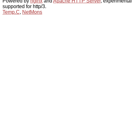
Powered by
nginx
and
Apache HTTP Server
, experimental
supported for http/3.
Temp.C
,
NetMons