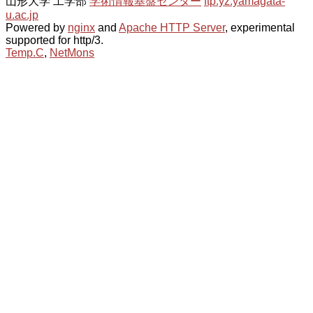
山形大学 工学部
学術情報基盤センター
ftp.yz.yamagata-
u.ac.jp
Powered by
nginx
and
Apache HTTP Server
, experimental
supported for http/3.
Temp.C
,
NetMons