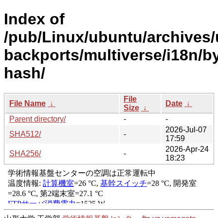
Index of
/pub/Linux/ubuntu/archives/
backports/multiverse/i18n/b
hash/
File
File Name
↓
Date
↓
Size
↓
Parent directory/
-
-
2026-Jul-07
SHA512/
-
17:59
2026-Apr-24
SHA256/
-
18:23