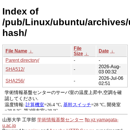
Index of
/pub/Linux/ubuntu/archives/u
hash/
File
File Name
↓
Date
↓
Size
↓
Parent directory/
-
-
2026-Aug-
SHA512/
-
03 00:32
2026-Jul-06
SHA256/
-
02:51
山形大学 工学部
学術情報基盤センター
ftp.yz.yamagata-
u.ac.jp