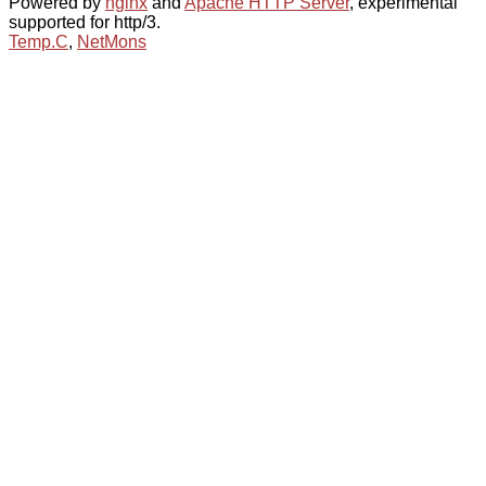
Powered by
nginx
and
Apache HTTP Server
, experimental
supported for http/3.
Temp.C
,
NetMons