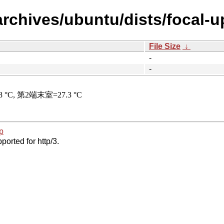
archives/ubuntu/dists/focal-
File Size
↓
-
-
p
ported for http/3.