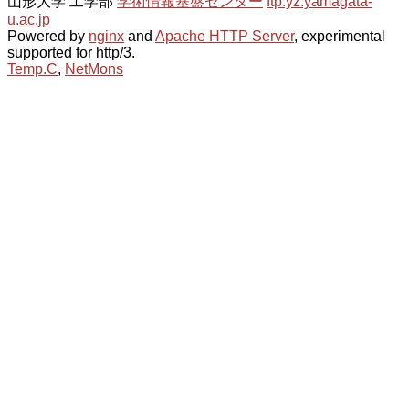
山形大学 工学部
学術情報基盤センター
ftp.yz.yamagata-
u.ac.jp
Powered by
nginx
and
Apache HTTP Server
, experimental
supported for http/3.
Temp.C
,
NetMons