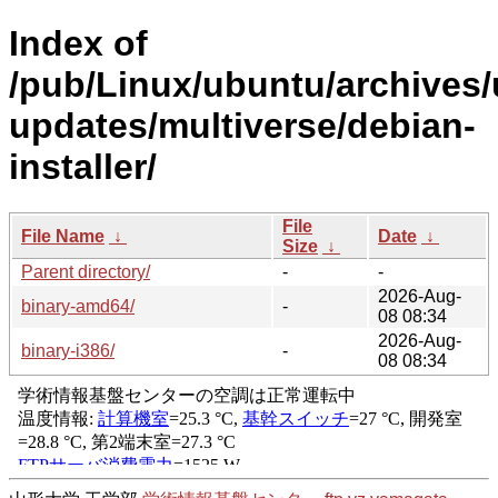
Index of
/pub/Linux/ubuntu/archives/
updates/multiverse/debian-
installer/
File
File Name
↓
Date
↓
Size
↓
Parent directory/
-
-
2026-Aug-
binary-amd64/
-
08 08:34
2026-Aug-
binary-i386/
-
08 08:34