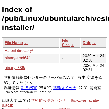
Index of
/pub/Linux/ubuntu/archives/
installer/
File
File Name
↓
Date
↓
Size
↓
Parent directory/
-
-
2020-Apr-24
binary-amd64/
-
02:30
2020-Apr-24
binary-i386/
-
02:31
山形大学 工学部
学術情報基盤センター
ftp.yz.yamagata-
u.ac.jp