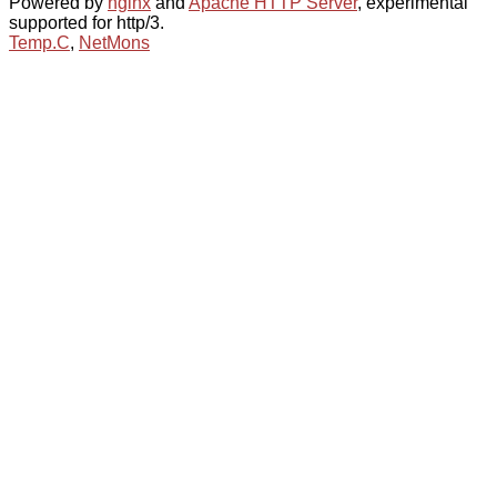
Powered by
nginx
and
Apache HTTP Server
, experimental
supported for http/3.
Temp.C
,
NetMons