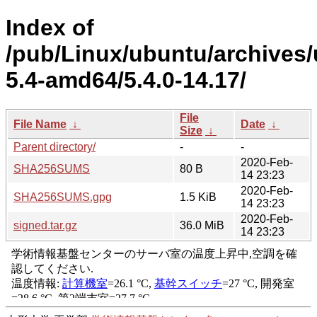
Index of
/pub/Linux/ubuntu/archives/
5.4-amd64/5.4.0-14.17/
File
File Name
↓
Date
↓
Size
↓
Parent directory/
-
-
2020-Feb-
SHA256SUMS
80 B
14 23:23
2020-Feb-
SHA256SUMS.gpg
1.5 KiB
14 23:23
2020-Feb-
signed.tar.gz
36.0 MiB
14 23:23