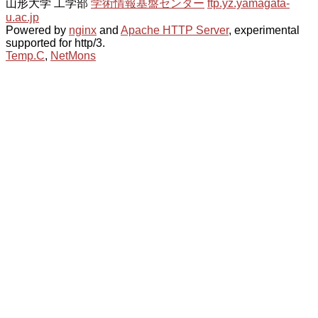
山形大学 工学部
学術情報基盤センター
ftp.yz.yamagata-
u.ac.jp
Powered by
nginx
and
Apache HTTP Server
, experimental
supported for http/3.
Temp.C
,
NetMons