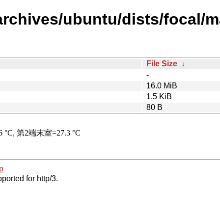
rchives/ubuntu/dists/focal/m
File Size
↓
-
16.0 MiB
1.5 KiB
80 B
p
ported for http/3.