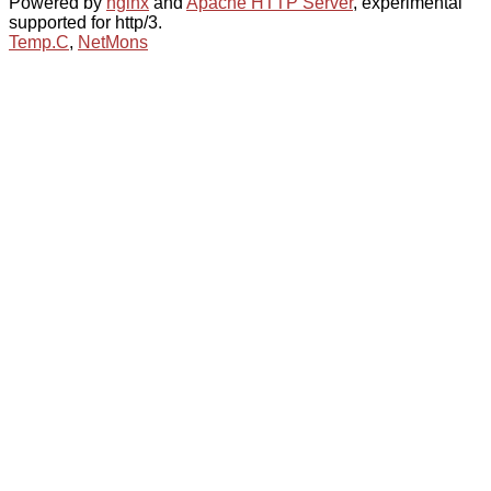
Powered by
nginx
and
Apache HTTP Server
, experimental
supported for http/3.
Temp.C
,
NetMons