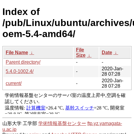
Index of
/pub/Linux/ubuntu/archives/
oem-5.4-amd64/
File
File Name
↓
Date
↓
Size
↓
Parent directory/
-
-
2020-Jan-
5.4.0-1002.4/
-
28 07:28
2020-Jan-
current/
-
28 07:28
山形大学 工学部
学術情報基盤センター
ftp.yz.yamagata-
u.ac.jp