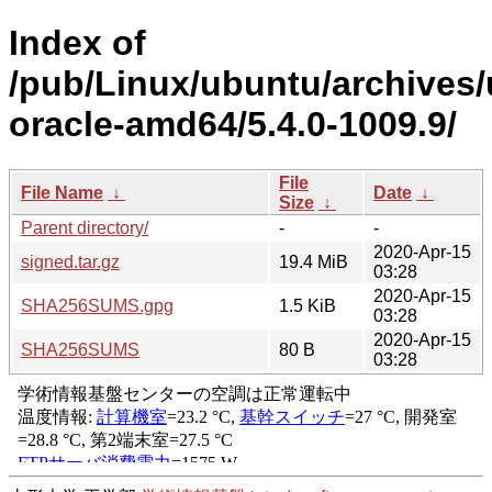
Index of
/pub/Linux/ubuntu/archives/
oracle-amd64/5.4.0-1009.9/
File
File Name
↓
Date
↓
Size
↓
Parent directory/
-
-
2020-Apr-15
signed.tar.gz
19.4 MiB
03:28
2020-Apr-15
SHA256SUMS.gpg
1.5 KiB
03:28
2020-Apr-15
SHA256SUMS
80 B
03:28