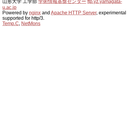
山形大学 工学部
学術情報基盤センター
ftp.yz.yamagata-
u.ac.jp
Powered by
nginx
and
Apache HTTP Server
, experimental
supported for http/3.
Temp.C
,
NetMons