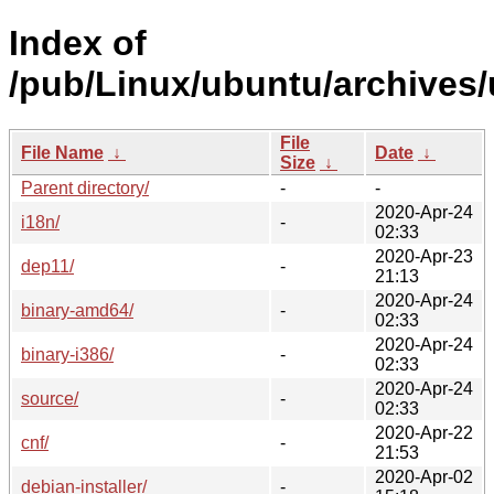
Index of
/pub/Linux/ubuntu/archives/u
File
File Name
↓
Date
↓
Size
↓
Parent directory/
-
-
2020-Apr-24
i18n/
-
02:33
2020-Apr-23
dep11/
-
21:13
2020-Apr-24
binary-amd64/
-
02:33
2020-Apr-24
binary-i386/
-
02:33
2020-Apr-24
source/
-
02:33
2020-Apr-22
cnf/
-
21:53
2020-Apr-02
debian-installer/
-