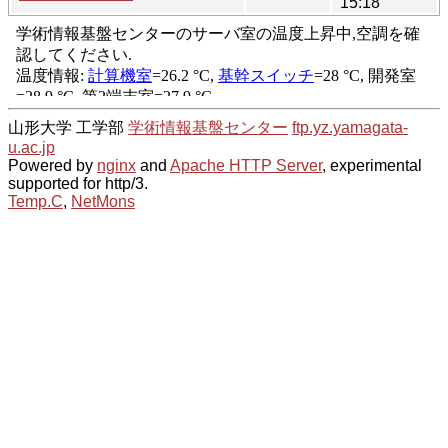
15:18
山形大学 工学部
学術情報基盤センター
ftp.yz.yamagata-
u.ac.jp
Powered by
nginx
and
Apache HTTP Server
, experimental
supported for http/3.
Temp.C
,
NetMons