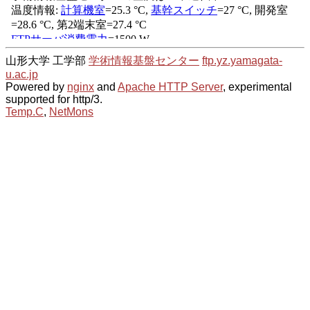
山形大学 工学部
学術情報基盤センター
ftp.yz.yamagata-
u.ac.jp
Powered by
nginx
and
Apache HTTP Server
, experimental
supported for http/3.
Temp.C
,
NetMons