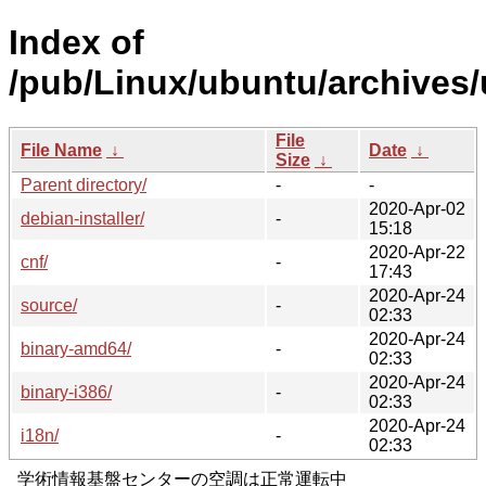
Index of
/pub/Linux/ubuntu/archives/u
File
File Name
↓
Date
↓
Size
↓
Parent directory/
-
-
2020-Apr-02
debian-installer/
-
15:18
2020-Apr-22
cnf/
-
17:43
2020-Apr-24
source/
-
02:33
2020-Apr-24
binary-amd64/
-
02:33
2020-Apr-24
binary-i386/
-
02:33
2020-Apr-24
i18n/
-
02:33