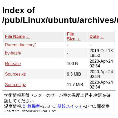
Index of
/pub/Linux/ubuntu/archives/
File
File Name
↓
Date
↓
Size
↓
Parent directory/
-
-
2019-Oct-18
by-hash/
-
19:50
2020-Apr-24
Release
100 B
02:34
2020-Apr-24
Sources.xz
9.3 MiB
02:34
2020-Apr-24
Sources.gz
11.7 MiB
02:34