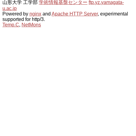
山形大学 工学部
学術情報基盤センター
ftp.yz.yamagata-
u.ac.jp
Powered by
nginx
and
Apache HTTP Server
, experimental
supported for http/3.
Temp.C
,
NetMons