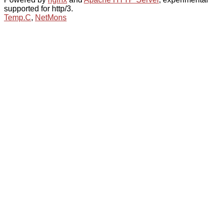
supported for http/3.
Temp.C
,
NetMons