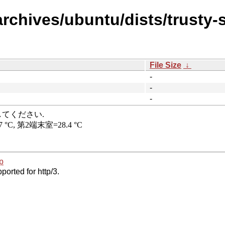
rchives/ubuntu/dists/trusty-s
File Size
↓
-
-
-
p
ported for http/3.