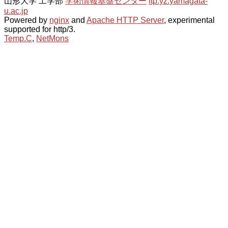
山形大学 工学部
学術情報基盤センター
ftp.yz.yamagata-
u.ac.jp
Powered by
nginx
and
Apache HTTP Server
, experimental
supported for http/3.
Temp.C
,
NetMons