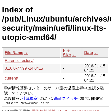
Index of
/pub/Linux/ubuntu/archives/
security/main/uefi/linux-lts-
utopic-amd64/
File
File Name
↓
Date
↓
Size
↓
Parent directory/
-
-
2016-Jul-15
3.16.0-77.99~14.04.1/
-
04:21
2016-Jul-15
current/
-
04:21