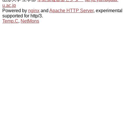
u.ac.jp
Powered by
nginx
and
Apache HTTP Server
, experimental
supported for http/3.
Temp.C
,
NetMons