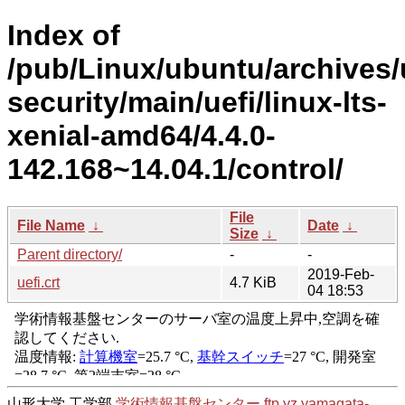
Index of
/pub/Linux/ubuntu/archives/
security/main/uefi/linux-lts-
xenial-amd64/4.4.0-
142.168~14.04.1/control/
File
File Name
↓
Date
↓
Size
↓
Parent directory/
-
-
2019-Feb-
uefi.crt
4.7 KiB
04 18:53
山形大学 工学部
学術情報基盤センター
ftp.yz.yamagata-