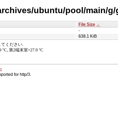
archives/ubuntu/pool/main/g/
File Size
↓
-
638.1 KiB
p
ported for http/3.