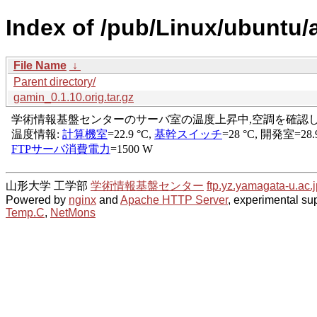
Index of /pub/Linux/ubuntu/
File Name
↓
Parent directory/
gamin_0.1.10.orig.tar.gz
山形大学 工学部
学術情報基盤センター
ftp.yz.yamagata-u.ac.j
Powered by
nginx
and
Apache HTTP Server
, experimental sup
Temp.C
,
NetMons