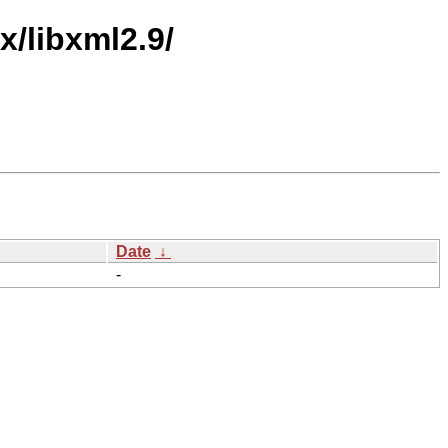
x/libxml2.9/
Date
↓
-