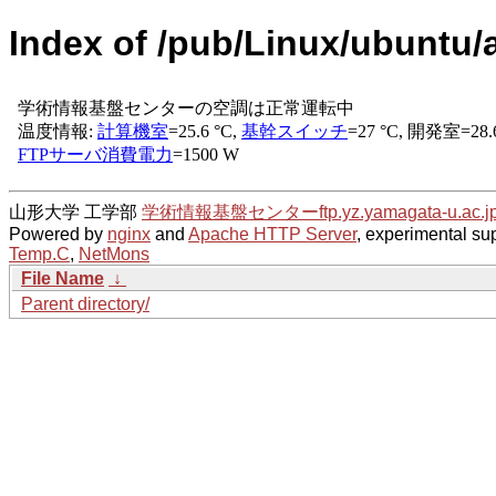
Index of /pub/Linux/ubuntu/a
山形大学 工学部
学術情報基盤センター
ftp.yz.yamagata-u.ac.j
Powered by
nginx
and
Apache HTTP Server
, experimental sup
Temp.C
,
NetMons
File Name
↓
Parent directory/