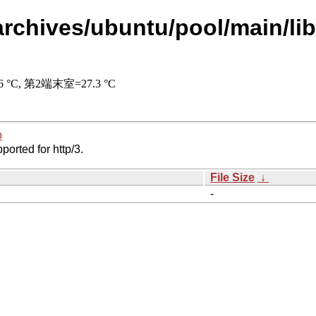
rchives/ubuntu/pool/main/lib
p
ported for http/3.
File Size
↓
-