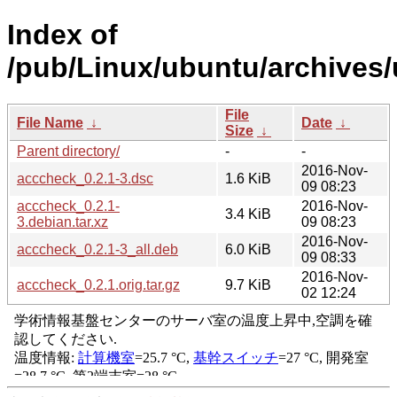
Index of
/pub/Linux/ubuntu/archives/
File
File Name
↓
Date
↓
Size
↓
Parent directory/
-
-
2016-Nov-
acccheck_0.2.1-3.dsc
1.6 KiB
09 08:23
acccheck_0.2.1-
2016-Nov-
3.4 KiB
3.debian.tar.xz
09 08:23
2016-Nov-
acccheck_0.2.1-3_all.deb
6.0 KiB
09 08:33
2016-Nov-
acccheck_0.2.1.orig.tar.gz
9.7 KiB
02 12:24