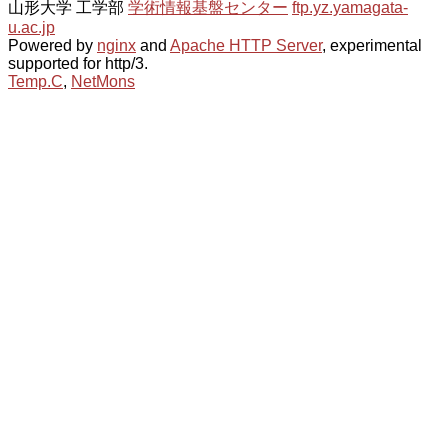
山形大学 工学部
学術情報基盤センター
ftp.yz.yamagata-
u.ac.jp
Powered by
nginx
and
Apache HTTP Server
, experimental
supported for http/3.
Temp.C
,
NetMons