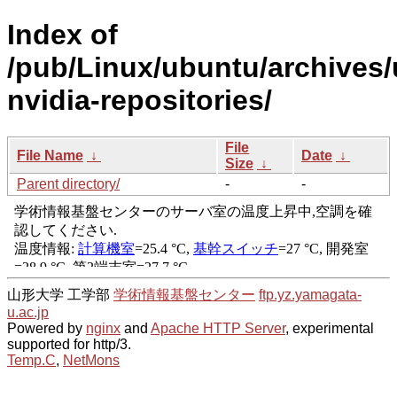
Index of
/pub/Linux/ubuntu/archives/
nvidia-repositories/
File
File Name
↓
Date
↓
Size
↓
Parent directory/
-
-
山形大学 工学部
学術情報基盤センター
ftp.yz.yamagata-
u.ac.jp
Powered by
nginx
and
Apache HTTP Server
, experimental
supported for http/3.
Temp.C
,
NetMons