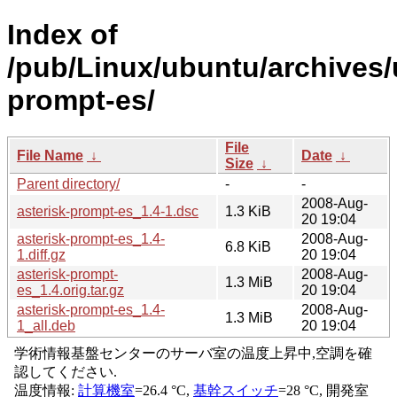
Index of
/pub/Linux/ubuntu/archives/
prompt-es/
File
File Name
↓
Date
↓
Size
↓
Parent directory/
-
-
2008-Aug-
asterisk-prompt-es_1.4-1.dsc
1.3 KiB
20 19:04
asterisk-prompt-es_1.4-
2008-Aug-
6.8 KiB
1.diff.gz
20 19:04
asterisk-prompt-
2008-Aug-
1.3 MiB
es_1.4.orig.tar.gz
20 19:04
asterisk-prompt-es_1.4-
2008-Aug-
1.3 MiB
1_all.deb
20 19:04