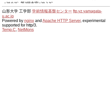
山形大学 工学部
学術情報基盤センター
ftp.yz.yamagata-
u.ac.jp
Powered by
nginx
and
Apache HTTP Server
, experimental
supported for http/3.
Temp.C
,
NetMons