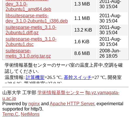
2011-Aug-
dev_3.1.0-
1.3 MiB
30 15:04
2ubuntu1_amd64.deb
libsuitesparse-metis-
2011-Aug-
1.1 MiB
dev_3.1.0-2ubuntu1_i386.deb
30 15:04
suitesparse-metis_3.1.0-
2011-Aug-
13.2 KiB
2ubuntu1.diff.gz
30 15:04
suitesparse-metis_3.1.0-
2011-Aug-
1.6 KiB
2ubuntu1.dsc
30 15:04
suitesparse-
2008-Jun-
8.6 MiB
metis_3.1.0.orig.tar.gz
26 18:05
山形大学 工学部
学術情報基盤センター
ftp.yz.yamagata-
u.ac.jp
Powered by
nginx
and
Apache HTTP Server
, experimental
supported for http/3.
Temp.C
,
NetMons