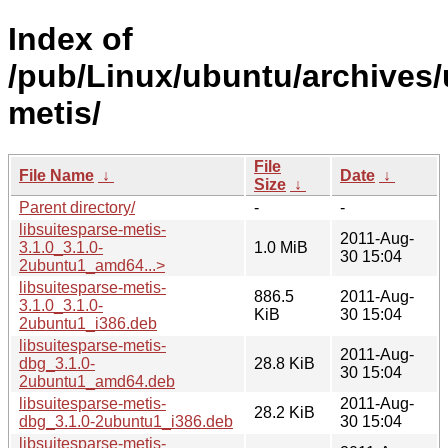
Index of
/pub/Linux/ubuntu/archives/
metis/
File
File Name
↓
Date
↓
Size
↓
Parent directory/
-
-
libsuitesparse-metis-
2011-Aug-
3.1.0_3.1.0-
1.0 MiB
30 15:04
2ubuntu1_amd64...>
libsuitesparse-metis-
886.5
2011-Aug-
3.1.0_3.1.0-
KiB
30 15:04
2ubuntu1_i386.deb
libsuitesparse-metis-
2011-Aug-
dbg_3.1.0-
28.8 KiB
30 15:04
2ubuntu1_amd64.deb
libsuitesparse-metis-
2011-Aug-
28.2 KiB
dbg_3.1.0-2ubuntu1_i386.deb
30 15:04
libsuitesparse-metis-