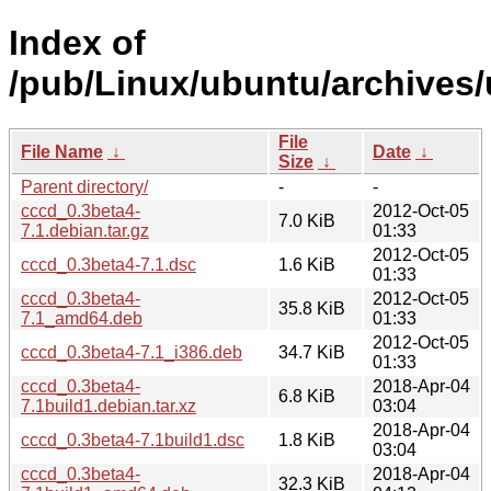
Index of
/pub/Linux/ubuntu/archives/
File
File Name
↓
Date
↓
Size
↓
Parent directory/
-
-
cccd_0.3beta4-
2012-Oct-05
7.0 KiB
7.1.debian.tar.gz
01:33
2012-Oct-05
cccd_0.3beta4-7.1.dsc
1.6 KiB
01:33
cccd_0.3beta4-
2012-Oct-05
35.8 KiB
7.1_amd64.deb
01:33
2012-Oct-05
cccd_0.3beta4-7.1_i386.deb
34.7 KiB
01:33
cccd_0.3beta4-
2018-Apr-04
6.8 KiB
7.1build1.debian.tar.xz
03:04
2018-Apr-04
cccd_0.3beta4-7.1build1.dsc
1.8 KiB
03:04
cccd_0.3beta4-
2018-Apr-04
32.3 KiB