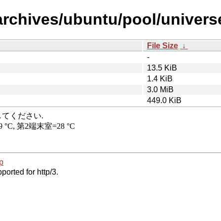
rchives/ubuntu/pool/universe
File Size
↓
-
13.5 KiB
1.4 KiB
3.0 MiB
449.0 KiB
p
ported for http/3.