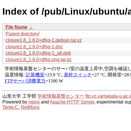
Index of /pub/Linux/ubuntu/a
File Name
↓
Parent directory/
clojure1.6_1.6.0+dfsg-1.debian.tar.xz
clojure1.6_1.6.0+dfsg-1.dsc
clojure1.6_1.6.0+dfsg-1_all.deb
clojure1.6_1.6.0+dfsg.orig.tar.gz
山形大学 工学部
学術情報基盤センター
ftp.yz.yamagata-u.ac.j
Powered by
nginx
and
Apache HTTP Server
, experimental sup
Temp.C
,
NetMons