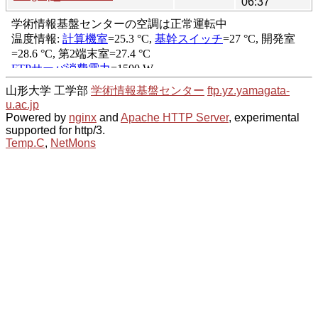
06:37
山形大学 工学部
学術情報基盤センター
ftp.yz.yamagata-
u.ac.jp
Powered by
nginx
and
Apache HTTP Server
, experimental
supported for http/3.
Temp.C
,
NetMons