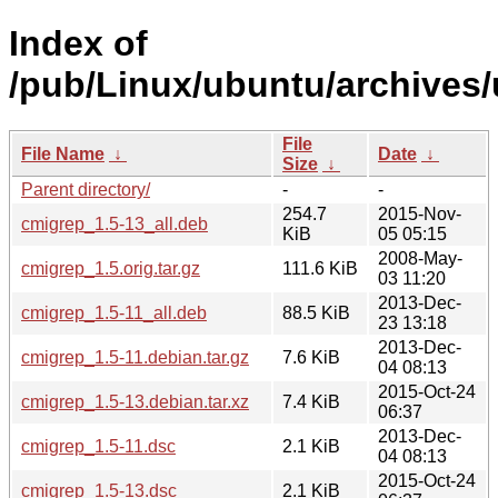
Index of
/pub/Linux/ubuntu/archives/
File
File Name
↓
Date
↓
Size
↓
Parent directory/
-
-
254.7
2015-Nov-
cmigrep_1.5-13_all.deb
KiB
05 05:15
2008-May-
cmigrep_1.5.orig.tar.gz
111.6 KiB
03 11:20
2013-Dec-
cmigrep_1.5-11_all.deb
88.5 KiB
23 13:18
2013-Dec-
cmigrep_1.5-11.debian.tar.gz
7.6 KiB
04 08:13
2015-Oct-24
cmigrep_1.5-13.debian.tar.xz
7.4 KiB
06:37
2013-Dec-
cmigrep_1.5-11.dsc
2.1 KiB
04 08:13
2015-Oct-24
cmigrep_1.5-13.dsc
2.1 KiB